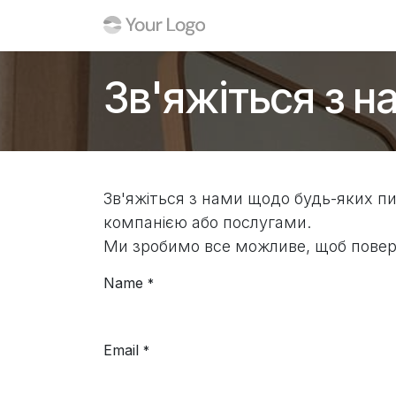
Skip to Content
Головна
Допомога
Зв'яжіться з н
Зв'яжіться з нами щодо будь-яких п
компанією або послугами.
Ми зробимо все можливе, щоб повер
Name
*
Email
*