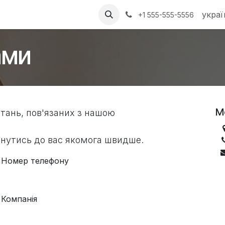
Зв'яжіться з нами
украї
+1 555-555-5556
ами
М
итань, пов'язаних з нашою
нутись до вас якомога швидше.
Номер телефону
Компанія